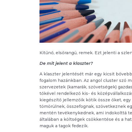
Kitűnő, elsőrangú, remek. Ezt jelenti a szl
De mit jelent a klaszter?
A klaszter jelentését már egy kicsit bőv
fogalom hazánkban. Az angol cluster szó 
szervezetek (kamarák, szövetségek) gazdaság
tőkével rendelkező kis- és középvállalkozá
kiegészítő jellemzőik kötik össze őket, eg
tömörülnek, összefognak, szövetkeznek egy
mentén tevékenykednek, ami indokolttá tes
általában a költségek csökkentése és a hat
maguk a tagok fedezik.