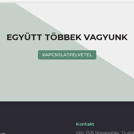
EGYÜTT TÖBBEK VAGYUNK
KAPCSOLATFELVÉTEL
Kontakt
Cím:
2536 Nyergesújfalu, Tó utca