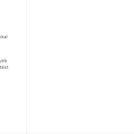
kkal
gyéb
tést