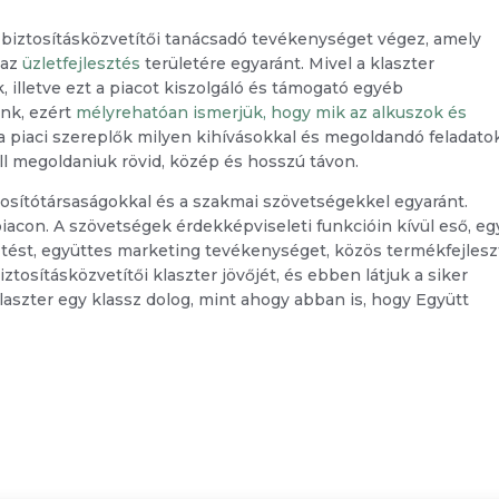
 biztosításközvetítői tanácsadó tevékenységet végez, amely
 az
üzletfejlesztés
területére egyaránt. Mivel a klaszter
, illetve ezt a piacot kiszolgáló és támogató egyéb
unk, ezért
mélyrehatóan ismerjük, hogy mik az alkuszok és
 a piaci szereplők milyen kihívásokkal és megoldandó feladato
l megoldaniuk rövid, közép és hosszú távon.
ztosítótársaságokkal és a szakmai szövetségekkel egyaránt.
iacon. A szövetségek érdekképviseleti funkcióin kívül eső, e
ztést, együttes marketing tevékenységet, közös termékfejlesz
tosításközvetítői klaszter jövőjét, és ebben látjuk a siker
laszter egy klassz dolog, mint ahogy abban is, hogy Együtt