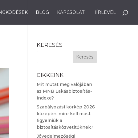
MŰKÖDÉSEK
BLOG
KAPCSOLAT
HÍRLEVÉL
KERESÉS
CIKKEINK
Mit mutat meg valójában
az MNB Lakásbiztosítás-
indexe?
Szabályozási körkép 2026
közepén: mire kell most
figyelniük a
biztosításközvetítőknek?
Jövedelmezőségi