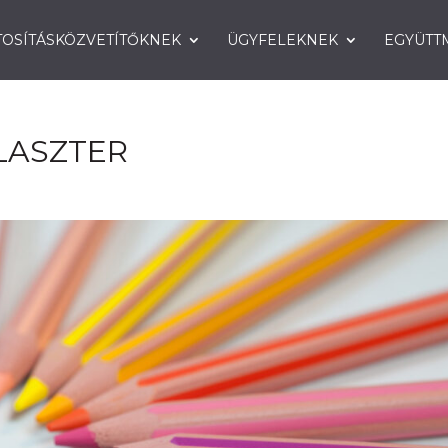
TOSÍTÁSKÖZVETÍTŐKNEK
ÜGYFELEKNEK
EGYÜTT
LASZTER