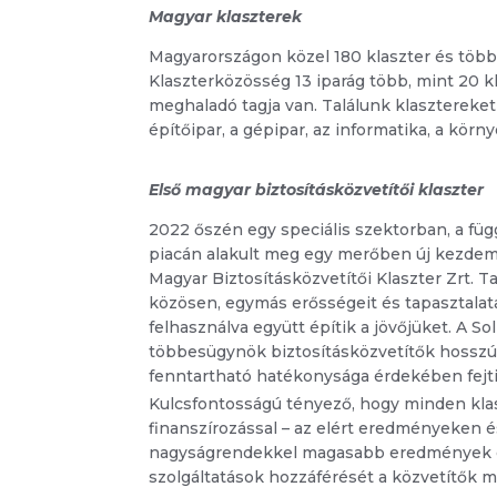
Magyar klaszterek
Magyarországon közel 180 klaszter és több
Klaszterközösség 13 iparág több, mint 20 k
meghaladó tagja van. Találunk klasztereket 
építőipar, a gépipar, az informatika, a körn
Első magyar biztosításközvetítői klaszter
2022 őszén egy speciális szektorban, a füg
piacán alakult meg egy merőben új kezdem
Magyar Biztosításközvetítői Klaszter Zrt. 
közösen, egymás erősségeit és tapasztalat
felhasználva együtt építik a jövőjüket. A So
többesügynök biztosításközvetítők hosszú 
fenntartható hatékonysága érdekében fejti
Kulcsfontosságú tényező, hogy minden klasz
finanszírozással – az elért eredményeken 
nagyságrendekkel magasabb eredmények elér
szolgáltatások hozzáférését a közvetítők ma