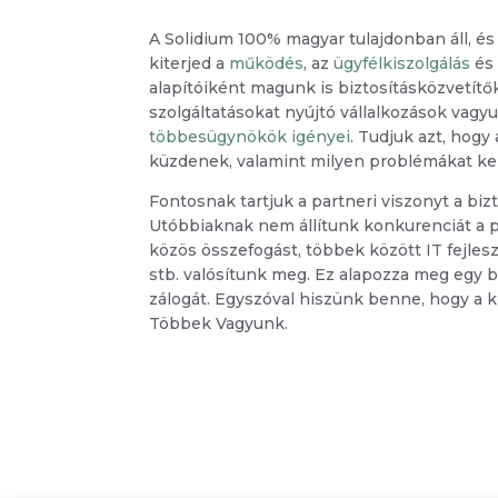
A Solidium 100% magyar tulajdonban áll, és
kiterjed a
működés
, az
ügyfélkiszolgálás
és
alapítóiként magunk is biztosításközvetítők
szolgáltatásokat nyújtó vállalkozások vagy
többesügynökök igényei
. Tudjuk azt, hogy
küzdenek, valamint milyen problémákat kel
Fontosnak tartjuk a partneri viszonyt a bi
Utóbbiaknak nem állítunk konkurenciát a p
közös összefogást, többek között IT fejles
stb. valósítunk meg. Ez alapozza meg egy biz
zálogát. Egyszóval hiszünk benne, hogy a k
Többek Vagyunk.