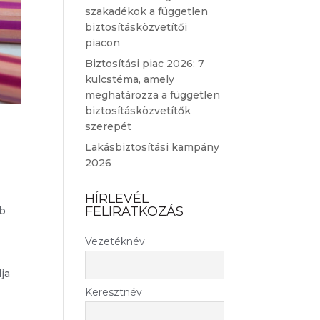
szakadékok a független
biztosításközvetítői
piacon
Biztosítási piac 2026: 7
kulcstéma, amely
meghatározza a független
biztosításközvetítők
szerepét
Lakásbiztosítási kampány
2026
HÍRLEVÉL
FELIRATKOZÁS
bb
Vezetéknév
ja
Keresztnév