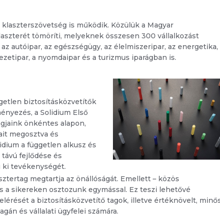
 klaszterszövetség is működik. Közülük a Magyar
laszterét tömöríti, melyeknek összesen 300 vállalkozást
az autóipar, az egészségügy, az élelmiszeripar, az energetika,
yezetipar, a nyomdaipar és a turizmus iparágban is.
getlen biztosításközvetítők
ényezés, a Solidium Első
Tagjaink önkéntes alapon,
ait megosztva és
lidium a független alkusz és
távú fejlődése és
 ki tevékenységét.
tertag megtartja az önállóságát. Emellett – közös
és a sikereken osztozunk egymással. Ez teszi lehetővé
ését a biztosításközvetítő tagok, illetve értéknövelt, minő
gán és vállalati ügyfelei számára.