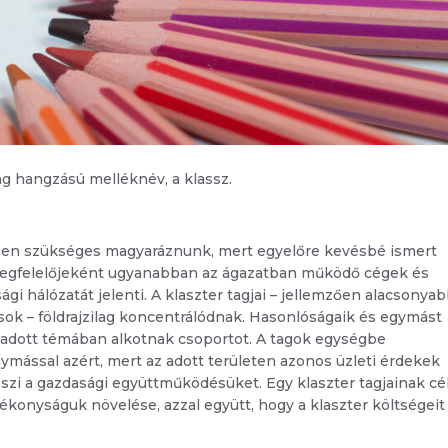
eng hangzású melléknév, a klassz.
ebben szükséges magyaráznunk, mert egyelőre kevésbé ismert
megfelelőjeként ugyanabban az ágazatban működő cégek és
i hálózatát jelenti. A klaszter tagjai – jellemzően alacsonya
sok – földrajzilag koncentrálódnak. Hasonlóságaik és egymást
y adott témában alkotnak csoportot. A tagok egységbe
mással azért, mert az adott területen azonos üzleti érdekek
zi a gazdasági együttműködésüket. Egy klaszter tagjainak cél
ékonyságuk növelése, azzal együtt, hogy a klaszter költségeit