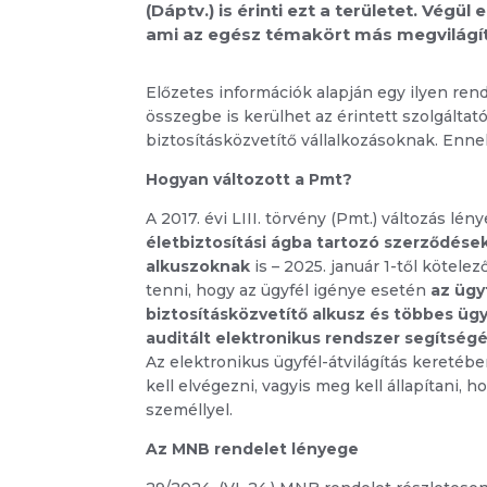
(Dáptv.) is érinti ezt a területet. Végü
ami az egész témakört más megvilágít
Előzetes információk alapján egy ilyen r
összegbe is kerülhet az érintett szolgálta
biztosításközvetítő vállalkozásoknak. Enne
Hogyan változott a Pmt?
A 2017. évi LIII. törvény (Pmt.) változás lén
életbiztosítási ágba tartozó szerződése
alkuszoknak
is – 2025. január 1-től kötel
tenni, hogy az ügyfél igénye esetén
az ügy
biztosításközvetítő alkusz és többes üg
auditált elektronikus rendszer segítségé
Az elektronikus ügyfél-átvilágítás keretéb
kell elvégezni, vagyis meg kell állapítani,
személlyel.
Az MNB rendelet lényege