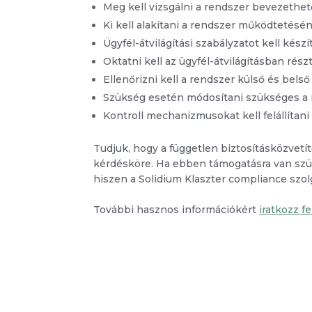
Meg kell vizsgálni a rendszer bevezethet
Ki kell alakítani a rendszer működtetésé
Ügyfél-átvilágítási szabályzatot kell készí
Oktatni kell az ügyfél-átvilágításban rés
Ellenőrizni kell a rendszer külső és bel
Szükség esetén módosítani szükséges a 
Kontroll mechanizmusokat kell felállítan
Tudjuk, hogy a független biztosításközvet
kérdésköre. Ha ebben támogatásra van szük
hiszen a Solidium Klaszter compliance szolgá
További hasznos információkért
iratkozz f