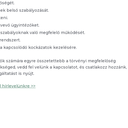
őségét.
nek belső szabályozását.
teni.
ztvevő ügyintézőket.
ső szabályoknak való megfelelő működését.
rendszert.
i a kapcsolódó kockázatok kezelésére.
ítők számára egyre összetettebb a törvényi megfelelőség
séged, vedd fel velünk a kapcsolatot, és csatlakozz hozzánk,
ltatást is nyújt.
el hírlevelünkre >>