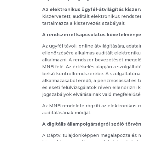
Az elektronikus ügyfél-átvilágítás kisze
kiszervezett, auditált elektronikus rendszer
tartalmazza a kiszervezés szabályait.
A rendszerrel kapcsolatos követelmény
Az ügyfél távoli, online átvilágítására, adat
ellenőrzésére alkalmas auditált elektronikus
alkalmazni. A rendszer bevezetését megelőző
MNB felé. Az értékelés alapján a szolgáltat
belső kontrollrendszerébe. A szolgáltatóna
alkalmazásából eredő, a pénzmosással és t
és eseti felülvizsgálatok révén ellenőrizni
jogszabályok elvárásainak való megfelelős
Az MNB rendelete rögzíti az elektronikus 
auditálásának módját.
A digitális állampolgárságról szóló törvé
A Dáptv. tulajdonképpen megalapozza és me