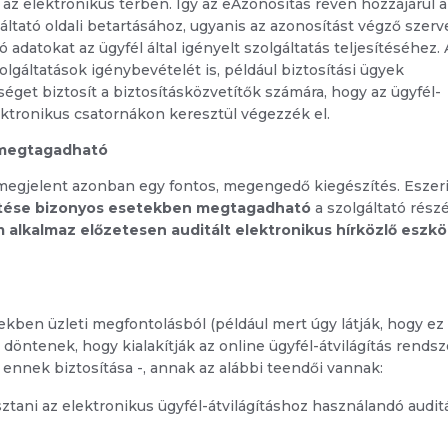
 az elektronikus térben. Így az eAzonosítás révén hozzájárul a
áltató oldali betartásához, ugyanis az azonosítást végző szerv
adatokat az ügyfél által igényelt szolgáltatás teljesítéséhez.
lgáltatások igénybevételét is, például biztosítási ügyek
séget biztosít a biztosításközvetítők számára, hogy az ügyfél-
lektronikus csatornákon keresztül végezzék el.
e megtagadható
megjelent azonban egy fontos, megengedő kiegészítés. Eszer
sítése bizonyos esetekben megtagadható
a szolgáltató részé
m alkalmaz előzetesen auditált elektronikus hírközlő eszkö
ekben üzleti megfontolásból (például mert úgy látják, hogy ez
döntenek, hogy kialakítják az online ügyfél-átvilágítás rendsz
 ennek biztosítása -, annak az alábbi teendői vannak:
sztani az elektronikus ügyfél-átvilágításhoz használandó audit