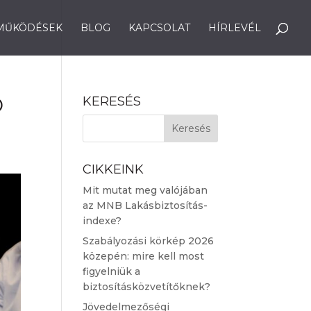
MŰKÖDÉSEK
BLOG
KAPCSOLAT
HÍRLEVÉL
Ő
KERESÉS
CIKKEINK
Mit mutat meg valójában
az MNB Lakásbiztosítás-
indexe?
Szabályozási körkép 2026
közepén: mire kell most
figyelniük a
biztosításközvetítőknek?
Jövedelmezőségi