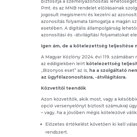
biztosítja a személyazonosítás lehetőségét
Pmt. és az MNB rendelet előírásainak szolg
jogosult megismerni és kezelni az azonosító 
azonosítás folyamata támogatja a magán szo
esetében. A digitális állampolgárság lehető
azonosítási és -átvilágítási folyamatokat e
Igen ám, de a kötelezettség teljesítés
A Magyar Közlöny 2024. évi 119. számában 
az eddigiekben leírt
kötelezettség telje
„Bizonyos eset” az is,
ha a szolgáltató ne
az ügyfélazonosításra, -átvilágításra.
Közvetítői teendők
Azon közvetítők, akik most, vagy a későbbi
opció versenyelőnyt biztosít számukra) úgy 
– vagy, ha a jövőben mégis kötelezővé válik
Előzetes értékelést követően ki kell vála
rendszert.