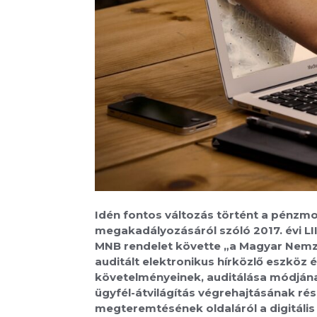
Idén fontos változás történt a pénzmo
megakadályozásáról szóló 2017. évi LII
MNB rendelet követte „a Magyar Nemzet
auditált elektronikus hírközlő eszkö
követelményeinek, auditálása módjának
ügyfél-átvilágítás végrehajtásának rés
megteremtésének oldaláról a digitális 