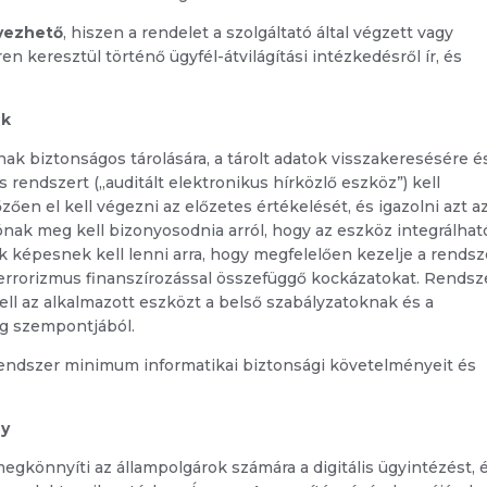
rvezhető
, hiszen a rendelet a szolgáltató által végzett vagy
en keresztül történő ügyfél-átvilágítási intézkedésről ír, és
ek
ainak biztonságos tárolására, a tárolt adatok visszakeresésére é
 rendszert („auditált elektronikus hírközlő eszköz”) kell
en el kell végezni az előzetes értékelését, és igazolni azt a
ónak meg kell bizonyosodnia arról, hogy az eszköz integrálhat
k képesnek kell lenni arra, hogy megfelelően kezelje a rendsz
errorizmus finanszírozással összefüggő kockázatokat. Rendsz
 kell az alkalmazott eszközt a belső szabályzatoknak és a
ég szempontjából.
rendszer minimum informatikai biztonsági követelményeit és
ny
gkönnyíti az állampolgárok számára a digitális ügyintézést, 