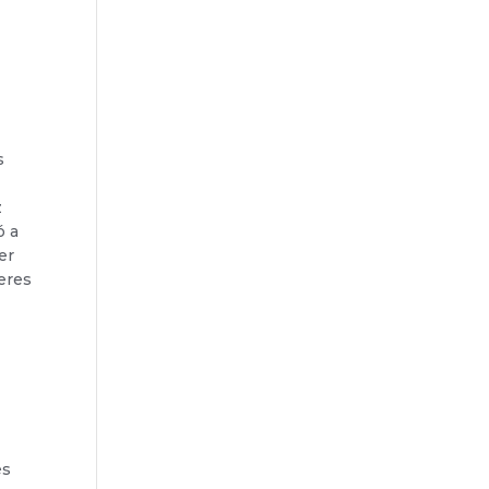
s
z
ó a
er
eres
és