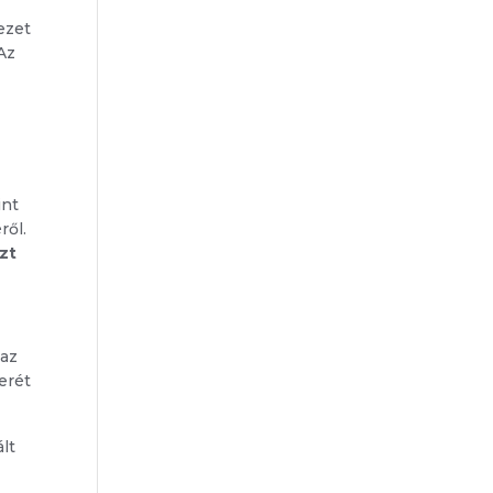
ezet
 Az
int
ről.
zt
 az
erét
ált