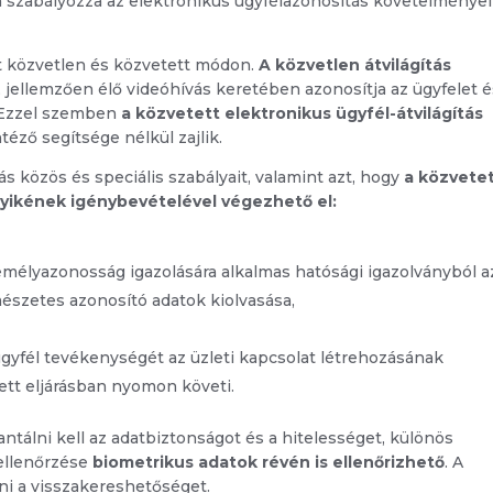
n szabályozza az elektronikus ügyfélazonosítás követelményei
et közvetlen és közvetett módon.
A közvetlen átvilágítás
 jellemzően élő videóhívás keretében azonosítja az ügyfelet 
n. Ezzel szemben
a közvetett elektronikus ügyfél-átvilágítás
éző segítsége nélkül zajlik.
ás közös és speciális szabályait, valamint azt, hogy
a közvete
elyikének igénybevételével végezhető el:
emélyazonosság igazolására alkalmas hatósági igazolványból a
mészetes azonosító adatok kiolvasása,
 ügyfél tevékenységét az üzleti kapcsolat létrehozásának
ett eljárásban nyomon követi.
antálni kell az adatbiztonságot és a hitelességet, különös
 ellenőrzése
biometrikus adatok révén is ellenőrizhető
. A
ani a visszakereshetőséget.