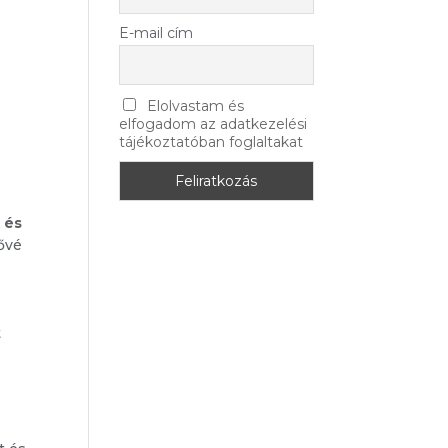
E-mail cím
Elolvastam és
elfogadom az adatkezelési
tájékoztatóban foglaltakat
 és
tővé
t