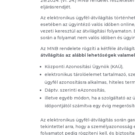
29/2024. (VI. 24.) MNB rendelet részletese
eljárásrendjét.
Az elektronikus ügyfél-átvilágítás történh
esetében az ügyintéző valós időben online,
vezeti keresztül az átvilágítási folyamato
során a folyamat nem valós időben és ügyint
Az MNB rendelete rögzíti a kétféle átvilágít
átvilágítás az alábbi lehetőségek valam
Központi Azonosítási Ügynök (KAÜ),
elektronikus tárolóelemet tartalmazó, sz
ügyfél azonosításra alkalmas, hiteles ter
Dáptv. szerinti eAzonosítás,
illetve egyéb módon, ha a szolgáltató az
időpontjától számítva egy évig megerősít
Az elektronikus ügyfél-átvilágítás során gar
tekintettel arra, hogy a személyazonosság
folyamatot pedig rögzíteni kell, és biztosít