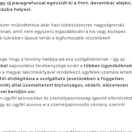
l egy új paragrafussal egészült ki a Pmt. december elején,
ásba helyezi.
endszer működtetése akár havi többszázezres nagyságrendű
tóknak, amit nem egyszerű kigazdálkodni a kis vagy közepes
k tükrében lássuk tehát a legfontosabb részleteket!
yege, hogy a törvény hatálya alá eső szolgáltatóknak – így az
kkel
kapcsolatos tevékenysége során a
többes ügynököknek
ező a magyar lakcímkártyával rendelkező ügyfelek számára lehe
fél-átvilágításra a szolgáltató (esetünkben a független
ynök) által üzemeltetett biztonságos, védett, előzetesen
vel kerüljön sor.
en ügyfél azonosítást és személyazonosság-igazoló ellenőrzés
 hogy az ügyfél azonos-e a személyazonosító okmány szerinti