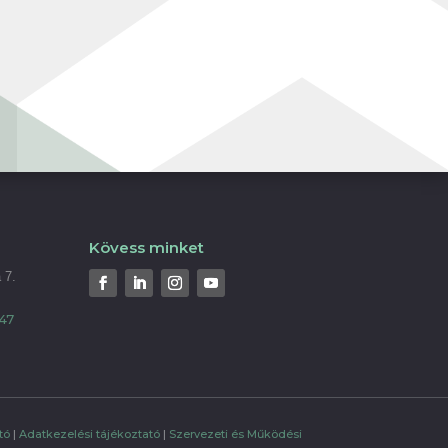
Kövess minket
 7.
47
tó
|
Adatkezelési tájékoztató
|
Szervezeti és Működési