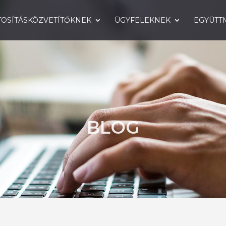
TOSÍTÁSKÖZVETÍTŐKNEK
ÜGYFELEKNEK
EGYÜTT
BLOG