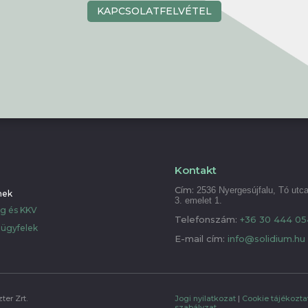
KAPCSOLATFELVÉTEL
Kontakt
Cím:
2536 Nyergesújfalu, Tó utca
nek
3. emelet 1.
ág és KKV
Telefonszám:
+36 30 444 05
i ügyfelek
E-mail cím:
info@solidium.hu
ter Zrt.
Jogi nyilatkozat
|
Cookie tájékozta
szabályzat