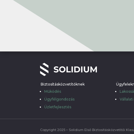
Biztosításközvetítőknek
Ügyfelek
Működés
Lakoss
Ügyfélgondozás
Vállalat
Üzletfejlesztés
Copyright 2025 – Solidium Első Biztosításközvetítői Klasz