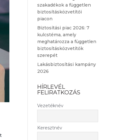
szakadékok a független
biztosításközvetítői
piacon
Biztosítási piac 2026: 7
kulcstéma, amely
meghatározza a független
biztosításközvetítők
szerepét
Lakásbiztosítási kampány
2026
HÍRLEVÉL
FELIRATKOZÁS
Vezetéknév
Keresztnév
t