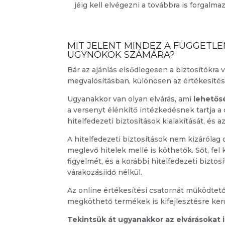
jéig kell elvégezni a továbbra is forgalm
MIT JELENT MINDEZ A FÜGGETLE
ÜGYNÖKÖK SZÁMÁRA?
Bár az ajánlás elsődlegesen a biztosítókra v
megvalósításban, különösen az értékesítés
Ugyanakkor van olyan elvárás, ami
lehetős
a versenyt élénkítő intézkedésnek tartja
hitelfedezeti biztosítások kialakítását, és 
A hitelfedezeti biztosítások nem kizárólag
meglevő hitelek mellé is köthetők. Sőt, fe
figyelmét, és a korábbi hitelfedezeti bizto
várakozásiidő nélkül.
Az online értékesítési csatornát működtető
megköthető termékek is kifejlesztésre kerül
Tekintsük át ugyanakkor az elvárásokat i