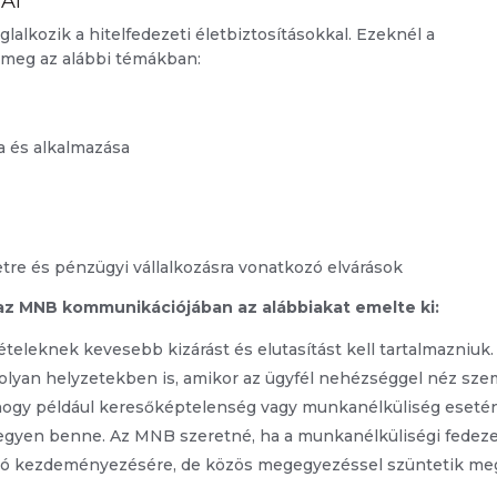
AI
glalkozik a hitelfedezeti életbiztosításokkal. Ezeknél a
 meg az alábbi témákban:
a és alkalmazása
zetre és pénzügyi vállalkozásra vonatkozó elvárások
 az MNB kommunikációjában az alábbiakat emelte ki:
ltételeknek kevesebb kizárást és elutasítást kell tartalmazniuk.
 olyan helyzetekben is, amikor az ügyfél nehézséggel néz sze
, hogy például keresőképtelenség vagy munkanélküliség eseté
 legyen benne. Az MNB szeretné, ha a munkanélküliségi fedeze
tató kezdeményezésére, de közös megegyezéssel szüntetik me