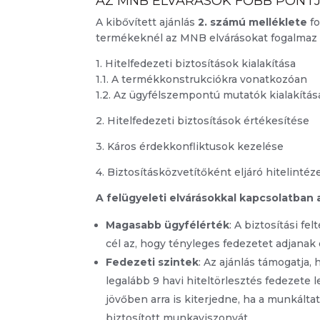
AZ MNB ELVÁRÁSOK FŐBB PONTJ
A kibővített ajánlás
2. számú melléklete
fo
termékeknél az MNB elvárásokat fogalmaz
1. Hitelfedezeti biztosítások kialakítása
1.1. A termékkonstrukciókra vonatkozóan
1.2. Az ügyfélszempontú mutatók kialakítás
2. Hitelfedezeti biztosítások értékesítése
3. Káros érdekkonfliktusok kezelése
4. Biztosításközvetítőként eljáró hitelinté
A felügyeleti elvárásokkal kapcsolatban
Magasabb ügyfélérték
: A biztosítási fe
cél az, hogy tényleges fedezetet adjanak
Fedezeti szintek
: Az ajánlás támogatja
legalább 9 havi hiteltörlesztés fedezete
jövőben arra is kiterjedne, ha a munkál
biztosított munkaviszonyát.