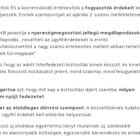
osítók ÉS a közreműködő értékesítők a
fogyasztók érdekeit
ke
lyezzék. Ennek szempontjait az ajánlás 2. számú mellékletén
NB javasolja a
nyereségmegosztási jellegű megállapodások
állapodás „növelheti az ügyfélérdekeket is érintő
sításközvetítőt a nagy számú értékesítés mellett abban teheti
nek túl magasak”.
, hogy az adott hitelfedezeti biztosítás kinek készült, és kine
tés fokozott kockázatot jelent, mind szakmai, mind felügyeleti
gértse
azt, hogy mit kap a biztosítási díjért cserébe,
milyen
nem nyújt fedezetet
.
het az elsődleges döntési szempont
. A közvetítőknek tudat
z ügyfél érdekét kell előtérbe helyezniük.
ozó új elvárásai egyértelmű irányt mutatnak: új, szélesebb
bb és alacsonyabb költségek, egyszerűbb kárrendezés és erős