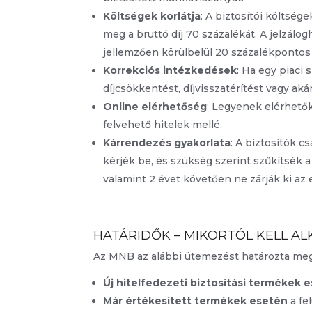
Költségek korlátja
: A biztosítói költség
meg a bruttó díj 70 százalékát. A jelzálo
jellemzően körülbelül 20 százalékpontos 
Korrekciós intézkedések
: Ha egy piaci 
díjcsökkentést, díjvisszatérítést vagy ak
Online elérhetőség
: Legyenek elérhetők 
felvehető hitelek mellé.
Kárrendezés gyakorlata
: A biztosítók 
kérjék be, és szükség szerint szűkítsék a
valamint 2 évet követően ne zárják ki az
HATÁRIDŐK – MIKORTÓL KELL AL
Az MNB az alábbi ütemezést határozta meg 
Új hitelfedezeti biztosítási termékek 
Már értékesített termékek esetén
a fe