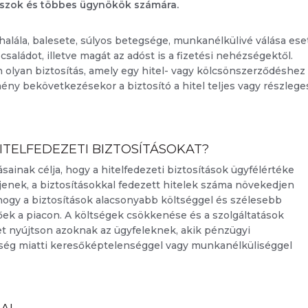
lkuszok és többes ügynökök számára.
tt halála, balesete, súlyos betegsége, munkanélkülivé válása es
 családot, illetve magát az adóst is a fizetési nehézségektől.
 olyan biztosítás, amely egy hitel- vagy kölcsönszerződéshez
mény bekövetkezésekor a biztosító a hitel teljes vagy részlege
ITELFEDEZETI BIZTOSÍTÁSOKAT?
sainak célja, hogy a hitelfedezeti biztosítások ügyfélértéke
jenek, a biztosításokkal fedezett hitelek száma növekedjen
 hogy a biztosítások alacsonyabb költséggel és szélesebb
őek a piacon. A költségek csökkenése és a szolgáltatások
t nyújtson azoknak az ügyfeleknek, akik pénzügyi
gség miatti keresőképtelenséggel vagy munkanélküliséggel