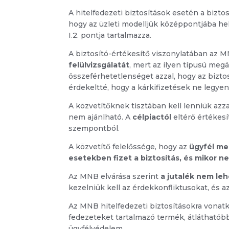
A hitelfedezeti biztosítások esetén a bizt
hogy az üzleti modelljük középpontjába he
I.2. pontja tartalmazza.
A biztosító-értékesítő viszonylatában az M
felülvizsgálatát
, mert az ilyen típusú meg
összeférhetetlenséget azzal, hogy az bizto
érdekeltté, hogy a kárkifizetések ne legye
A közvetítőknek tisztában kell lenniük azzal
nem ajánlható. A
célpiactól
eltérő értékesí
szempontból.
A közvetítő felelőssége, hogy az
ügyfél me
esetekben fizet a biztosítás, és mikor 
Az MNB elvárása szerint
a jutalék nem le
kezelniük kell az érdekkonfliktusokat, és a
Az MNB hitelfedezeti biztosításokra vonatk
fedezeteket tartalmazó termék, átlátható
ügyfélvédelem.