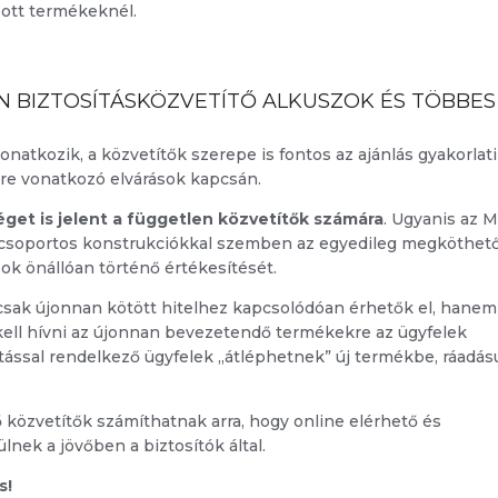
azott termékeknél.
N BIZTOSÍTÁSKÖZVETÍTŐ ALKUSZOK ÉS TÖBBES
onatkozik, a közvetítők szerepe is fontos az ajánlás gyakorlati
re vonatkozó elvárások kapcsán.
éget is jelent a független közvetítők számára
. Ugyanis az 
 a csoportos konstrukciókkal szemben az egyedileg megköthet
azok önállóan történő értékesítését.
 csak újonnan kötött hitelhez kapcsolódóan érhetők el, hanem
l kell hívni az újonnan bevezetendő termékekre az ügyfelek
sítással rendelkező ügyfelek „átléphetnek” új termékbe, ráadás
 közvetítők számíthatnak arra, hogy online elérhető és
nek a jövőben a biztosítók által.
s!