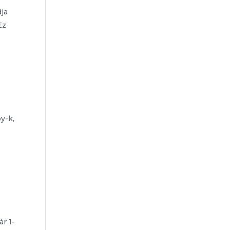
dja
Ez
y-k,
ár 1-