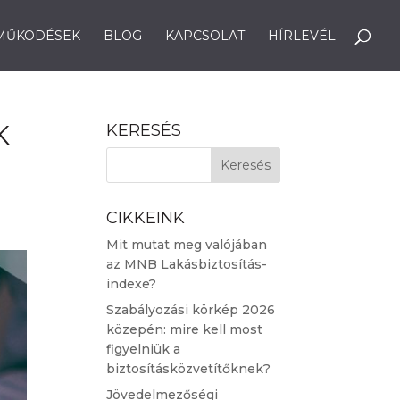
MŰKÖDÉSEK
BLOG
KAPCSOLAT
HÍRLEVÉL
K
KERESÉS
CIKKEINK
Mit mutat meg valójában
az MNB Lakásbiztosítás-
indexe?
Szabályozási körkép 2026
közepén: mire kell most
figyelniük a
biztosításközvetítőknek?
Jövedelmezőségi