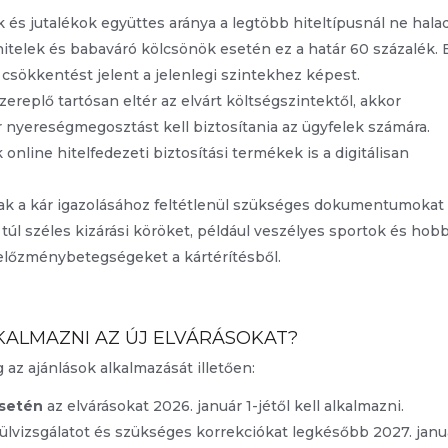
ek és jutalékok együttes aránya a legtöbb hiteltípusnál ne hala
ghitelek és babaváró kölcsönök esetén ez a határ 60 százalék. 
csökkentést jelent a jelenlegi szintekhez képest.
szereplő tartósan eltér az elvárt költségszintektől, akkor
ár nyereségmegosztást kell biztosítania az ügyfelek számára.
online hitelfedezeti biztosítási termékek is a digitálisan
csak a kár igazolásához feltétlenül szükséges dokumentumokat
 túl széles kizárási köröket, például veszélyes sportok és hobb
 előzménybetegségeket a kártérítésből.
KALMAZNI AZ ÚJ ELVÁRÁSOKAT?
az ajánlások alkalmazását illetően:
esetén
az elvárásokat 2026. január 1-jétől kell alkalmazni.
lülvizsgálatot és szükséges korrekciókat legkésőbb 2027. janu