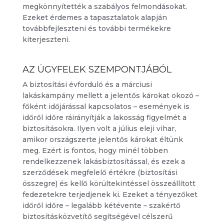
megkönnyítették a szabályos felmondásokat.
Ezeket érdemes a tapasztalatok alapján
továbbfejleszteni és további termékekre
kiterjeszteni.
AZ ÜGYFELEK SZEMPONTJÁBÓL
A biztosítási évforduló és a márciusi
lakáskampány mellett a jelentős károkat okozó –
főként időjárással kapcsolatos – események is
időről időre ráirányítják a lakosság figyelmét a
biztosításokra. Ilyen volt a július eleji vihar,
amikor országszerte jelentős károkat éltünk
meg. Ezért is fontos, hogy minél többen
rendelkezzenek lakásbiztosítással, és ezek a
szerződések megfelelő értékre (biztosítási
összegre) és kellő körültekintéssel összeállított
fedezetekre terjedjenek ki. Ezeket a tényezőket
időről időre – legalább kétévente – szakértő
biztosításközvetítő segítségével célszerű