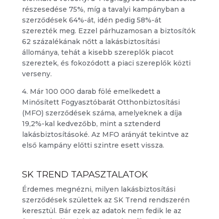
részesedése 75%, míg a tavalyi kampányban a
szerződések 64%-át, idén pedig 58%-át
szerezték meg. Ezzel párhuzamosan a biztosítók
62 százalékának nőtt a lakásbiztosítási
állománya, tehát a kisebb szereplők piacot
szereztek, és fokozódott a piaci szereplők közti
verseny.
4. Már 100 000 darab fölé emelkedett a
Minősített Fogyasztóbarát Otthonbiztosítási
(MFO) szerződések száma, amelyeknek a díja
19,2%-kal kedvezőbb, mint a sztenderd
lakásbiztosításoké. Az MFO arányát tekintve az
első kampány előtti szintre esett vissza.
SK TREND TAPASZTALATOK
Érdemes megnézni, milyen lakásbiztosítási
szerződések születtek az SK Trend rendszerén
keresztül. Bár ezek az adatok nem fedik le az