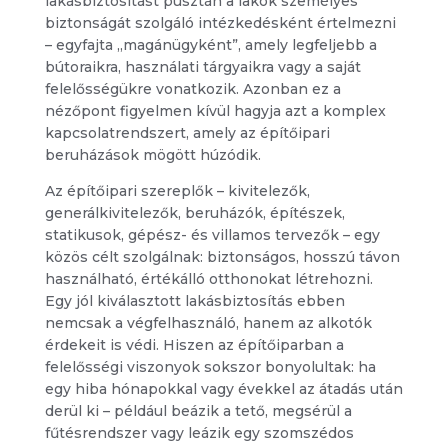
lakásbiztosítást pusztán a lakók személyes
biztonságát szolgáló intézkedésként értelmezni
– egyfajta „magánügyként”, amely legfeljebb a
bútoraikra, használati tárgyaikra vagy a saját
felelősségükre vonatkozik. Azonban ez a
nézőpont figyelmen kívül hagyja azt a komplex
kapcsolatrendszert, amely az építőipari
beruházások mögött húzódik.
Az építőipari szereplők – kivitelezők,
generálkivitelezők, beruházók, építészek,
statikusok, gépész- és villamos tervezők – egy
közös célt szolgálnak: biztonságos, hosszú távon
használható, értékálló otthonokat létrehozni.
Egy jól kiválasztott lakásbiztosítás ebben
nemcsak a végfelhasználó, hanem az alkotók
érdekeit is védi. Hiszen az építőiparban a
felelősségi viszonyok sokszor bonyolultak: ha
egy hiba hónapokkal vagy évekkel az átadás után
derül ki – például beázik a tető, megsérül a
fűtésrendszer vagy leázik egy szomszédos