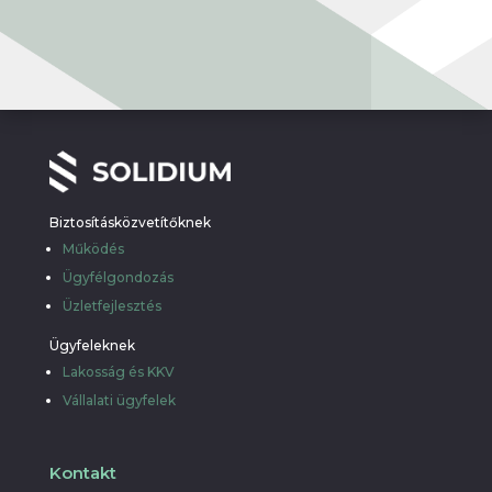
Biztosításközvetítőknek
Működés
Ügyfélgondozás
Üzletfejlesztés
Ügyfeleknek
Lakosság és KKV
Vállalati ügyfelek
Kontakt