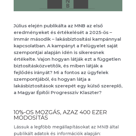
Július elején publikálta az MNB az első
eredményeket és értékelését a 2025-ös –
immár második – lakásbiztosítási kampánnyal
kapcsolatban. A kampányt a Felügyelet saját
szempontjai alapján idén is sikeresnek
értékelte. Vajon hogyan látják ezt a független
biztosításközvetítők, és miben látják a
fejlődés irányát? Mi a fontos az ügyfelek
szempontjából, és hogyan látja a
lakásbiztosítások szerepét egy külső szereplő,
a Magyar Építői Progresszív Klaszter?
10%-OS MOZGÁS, AZAZ 400 EZER
MÓDOSÍTÁS
Lássuk a legfőbb megállapításokat az MNB által
publikált adatok és információk alapján: