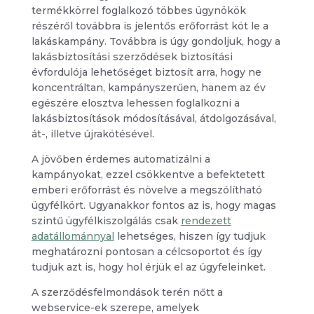
termékkörrel foglalkozó többes ügynökök
részéről továbbra is jelentős erőforrást köt le a
lakáskampány. Továbbra is úgy gondoljuk, hogy a
lakásbiztosítási szerződések biztosítási
évfordulója lehetőséget biztosít arra, hogy ne
koncentráltan, kampányszerűen, hanem az év
egészére elosztva lehessen foglalkozni a
lakásbiztosítások módosításával, átdolgozásával,
át-, illetve újrakötésével.
A jövőben érdemes automatizálni a
kampányokat, ezzel csökkentve a befektetett
emberi erőforrást és növelve a megszólítható
ügyfélkört. Ugyanakkor fontos az is, hogy magas
szintű ügyfélkiszolgálás csak
rendezett
adatállománnyal
lehetséges, hiszen így tudjuk
meghatározni pontosan a célcsoportot és így
tudjuk azt is, hogy hol érjük el az ügyfeleinket.
A szerződésfelmondások terén nőtt a
webservice-ek szerepe, amelyek