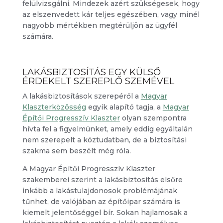
felülvizsgálni. Mindezek azért szükségesek, hogy
az elszenvedett kár teljes egészében, vagy minél
nagyobb mértékben megtérüljön az ügyfél
számára.
LAKÁSBIZTOSÍTÁS EGY KÜLSŐ
ÉRDEKELT SZEREPLŐ SZEMÉVEL
A lakásbiztosítások szerepéről a
Magyar
Klaszterközösség
egyik alapító tagja, a
Magyar
Építői Progresszív Klaszter
olyan szempontra
hívta fel a figyelmünket, amely eddig egyáltalán
nem szerepelt a köztudatban, de a biztosítási
szakma sem beszélt még róla.
A Magyar Építői Progresszív Klaszter
szakemberei szerint a lakásbiztosítás elsőre
inkább a lakástulajdonosok problémájának
tűnhet, de valójában az építőipar számára is
kiemelt jelentőséggel bír. Sokan hajlamosak a