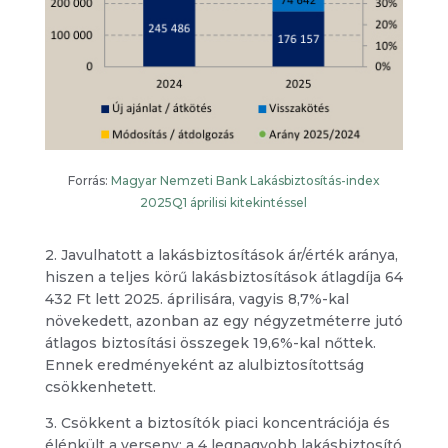
Forrás:
Magyar Nemzeti Bank Lakásbiztosítás-index
2025Q1 áprilisi kitekintéssel
2. Javulhatott a lakásbiztosítások ár/érték aránya,
hiszen a teljes körű lakásbiztosítások átlagdíja 64
432 Ft lett 2025. áprilisára, vagyis 8,7%-kal
növekedett, azonban az egy négyzetméterre jutó
átlagos biztosítási összegek 19,6%-kal nőttek.
Ennek eredményeként az alulbiztosítottság
csökkenhetett.
3. Csökkent a biztosítók piaci koncentrációja és
élénkült a verseny: a 4 legnagyobb lakásbiztosító