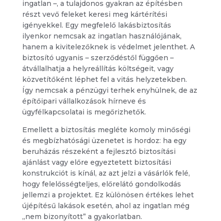
ingatlan –, a tulajdonos gyakran az építésben
részt vevő feleket keresi meg kártérítési
igényekkel. Egy megfelelő lakásbiztosítás
ilyenkor nemcsak az ingatlan használójának,
hanem a kivitelezőknek is védelmet jelenthet. A
biztosító ugyanis – szerződéstől függően –
átvállalhatja a helyreállítás költségeit, vagy
közvetítőként léphet fel a vitás helyzetekben.
Így nemcsak a pénzügyi terhek enyhülnek, de az
építőipari vállalkozások hírneve és
ügyfélkapcsolatai is megőrizhetők.
Emellett a biztosítás megléte komoly minőségi
és megbízhatósági üzenetet is hordoz: ha egy
beruházás részeként a fejlesztő biztosítási
ajánlást vagy előre egyeztetett biztosítási
konstrukciót is kínál, az azt jelzi a vásárlók felé,
hogy felelősségteljes, előrelátó gondolkodás
jellemzi a projektet. Ez különösen értékes lehet
újépítésű lakások esetén, ahol az ingatlan még
„nem bizonyított” a gyakorlatban.