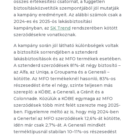
összes értékesítési csatornát, a független
biztosításközvetítők szempontjából jól mutatják
a kampány eredményeit. Az alábbi számok csak a
2024-es és 2025-ös lakásbiztosítási
kampányban, az
SK Trend
rendszerében kötött
szerződésekre vonatkoznak.
A kampány során jól látható különbségek voltak
a biztosítók sorrendjében a sztenderd
lakásbiztosítások és az MFO termékek esetében.
A sztenderd szerződések 81%-át négy biztosító –
az Alfa, az Uniqa, a Groupama és a Generali –
kötötte. Az MFO termékeknél hasonló, 83%-os
részesedést érte el négy, szinte teljesen más
szereplő: a KÖBE, a Generali, a Gránit és a
Colonnade. Közülük a KÖBE egymaga az MFO
szerződések több mint felét szerezte meg 2025-
ben. Figyelemre méltó az is, hogy míg 2024-ben
a Genertel az MFO szerződések 12,6%-át kötötte,
idén már csak 2,7%-át. A Generali mindkét
terméktípusnál stabilan 10–11%-os részesedést