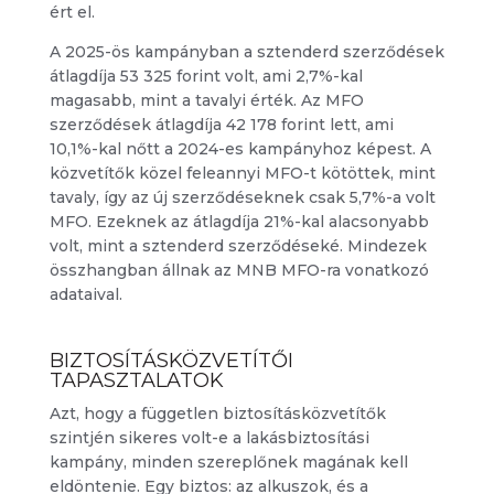
ért el.
A 2025-ös kampányban a sztenderd szerződések
átlagdíja 53 325 forint volt, ami 2,7%-kal
magasabb, mint a tavalyi érték. Az MFO
szerződések átlagdíja 42 178 forint lett, ami
10,1%-kal nőtt a 2024-es kampányhoz képest. A
közvetítők közel feleannyi MFO-t kötöttek, mint
tavaly, így az új szerződéseknek csak 5,7%-a volt
MFO. Ezeknek az átlagdíja 21%-kal alacsonyabb
volt, mint a sztenderd szerződéseké. Mindezek
összhangban állnak az MNB MFO-ra vonatkozó
adataival.
BIZTOSÍTÁSKÖZVETÍTŐI
TAPASZTALATOK
Azt, hogy a független biztosításközvetítők
szintjén sikeres volt-e a lakásbiztosítási
kampány, minden szereplőnek magának kell
eldöntenie. Egy biztos: az alkuszok, és a